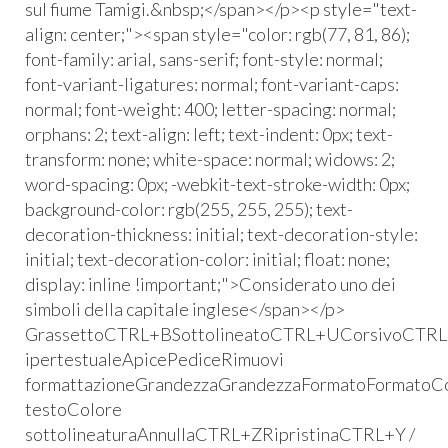
sul fiume Tamigi.&nbsp;</span></p><p style="text-
align: center;"><span style="color: rgb(77, 81, 86);
font-family: arial, sans-serif; font-style: normal;
font-variant-ligatures: normal; font-variant-caps:
normal; font-weight: 400; letter-spacing: normal;
orphans: 2; text-align: left; text-indent: 0px; text-
transform: none; white-space: normal; widows: 2;
word-spacing: 0px; -webkit-text-stroke-width: 0px;
background-color: rgb(255, 255, 255); text-
decoration-thickness: initial; text-decoration-style:
initial; text-decoration-color: initial; float: none;
display: inline !important;">Considerato uno dei
simboli della capitale inglese</span>​</p>
GrassettoCTRL+BSottolineatoCTRL+UCorsivoCTRL
ipertestualeApicePediceRimuovi
formattazioneGrandezzaGrandezzaFormatoFormatoC
testoColore
sottolineaturaAnnullaCTRL+ZRipristinaCTRL+Y /