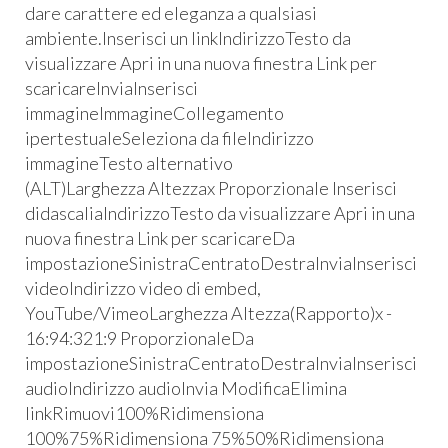
dare carattere ed eleganza a qualsiasi
ambiente.Inserisci un linkIndirizzoTesto da
visualizzare Apri in una nuova finestra Link per
scaricareInviaInserisci
immagineImmagineCollegamento
ipertestualeSeleziona da fileIndirizzo
immagineTesto alternativo
(ALT)Larghezza Altezzax Proporzionale Inserisci
didascaliaIndirizzoTesto da visualizzare Apri in una
nuova finestra Link per scaricareDa
impostazioneSinistraCentratoDestraInviaInserisci
videoIndirizzo video di embed,
YouTube/VimeoLarghezza Altezza(Rapporto)x -
16:94:321:9 ProporzionaleDa
impostazioneSinistraCentratoDestraInviaInserisci
audioIndirizzo audioInvia ModificaElimina
linkRimuovi100%Ridimensiona
100%75%Ridimensiona 75%50%Ridimensiona