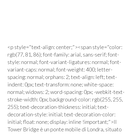
<p style="text-align: center;">​<span style="color:
rgb(77, 81, 86); font-family: arial, sans-serif; font-
style: normal; font-variant-ligatures: normal; font-
variant-caps: normal; font-weight: 400; letter-
spacing: normal; orphans: 2; text-align: left; text-
indent: 0px; text-transform: none; white-space:
normal; widows: 2; word-spacing: 0px; -webkit-text-
stroke-width: 0px; background-color: rgb(255, 255,
255); text-decoration-thickness: initial; text-
decoration-style: initial; text-decoration-color:
initial; float: none; display: inline !important;">Il
Tower Bridge è un ponte mobile di Londra, situato