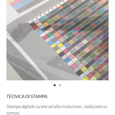
TECNICA DI STAMPA:
Stampa digitale su tela ad alta risoluzione
,
real​izzata su
canvas
.