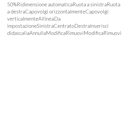
50%Ridimensione automaticaRuota a sinistraRuota
a destraCapovolgi orizzontalmenteCapovolgi
verticalmenteAllineaDa
impostazioneSinistraCentratoDestraInserisci
didascaliaAnnullaModificaRimuoviModificaRimuovi