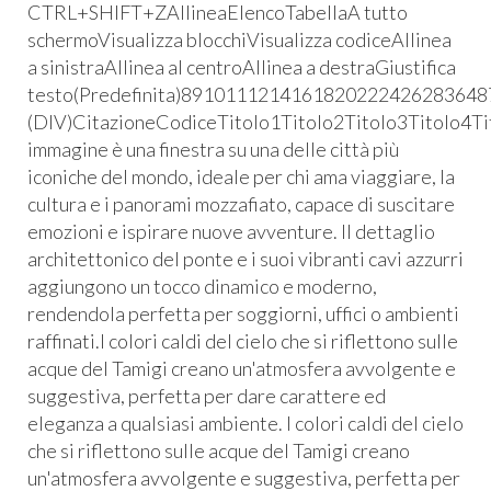
CTRL+SHIFT+ZAllineaElencoTabellaA tutto
schermoVisualizza blocchiVisualizza codiceAllinea
a sinistraAllinea al centroAllinea a destraGiustifica
testo(Predefinita)8910111214161820222426283648
(DIV)CitazioneCodiceTitolo1Titolo2Titolo3Titolo4T
immagine è una finestra su una delle città più
iconiche del mondo, ideale per chi ama viaggiare, la
cultura e i panorami mozzafiato, capace di suscitare
emozioni e ispirare nuove avventure. Il dettaglio
architettonico del ponte e i suoi vibranti cavi azzurri
aggiungono un tocco dinamico e moderno,
rendendola perfetta per soggiorni, uffici o ambienti
raffinati.I colori caldi del cielo che si riflettono sulle
acque del Tamigi creano un'atmosfera avvolgente e
suggestiva, perfetta per dare carattere ed
eleganza a qualsiasi ambiente. I colori caldi del cielo
che si riflettono sulle acque del Tamigi creano
un'atmosfera avvolgente e suggestiva, perfetta per